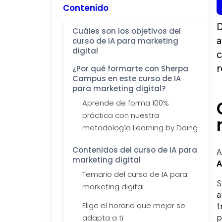
Contenido
D
Cuáles son los objetivos del
curso de IA para marketing
a
digital
c
¿Por qué formarte con Sherpa
r
Campus en este curso de IA
para marketing digital?
Aprende de forma 100%
práctica con nuestra
metodología Learning by Doing
Contenidos del curso de IA para
A
marketing digital
A
Temario del curso de IA para
S
marketing digital
a
Elige el horario que mejor se
t
adapta a ti
p