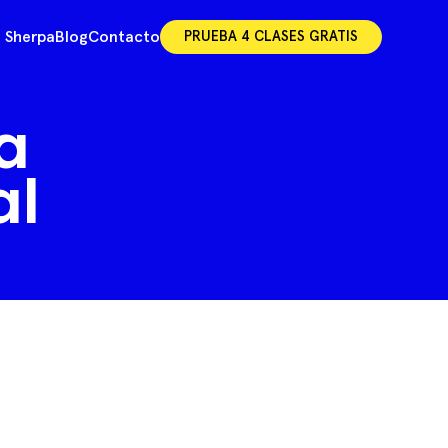
 Sherpa
Blog
Contacto
PRUEBA 4 CLASES GRATIS
a
al