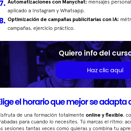
Automatizaciones con Manychat:
mensajes personal
aplicado a Instagram y Whatsapp.
Optimización de campañas publicitarias con IA:
métri
campañas, ejercicio práctico.
Quiero info del curs
Haz clic aquí
Elige el horario que mejor se adapta a
isfruta de una formación totalmente
online y flexible
, c
rabadas para cuando lo necesites. Tú marcas el ritmo: ac
as sesiones tantas veces como quieras y combina tu apren