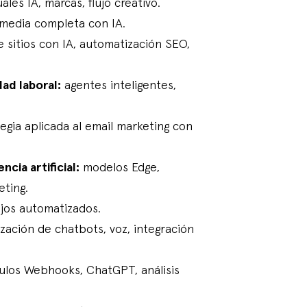
les IA, marcas, flujo creativo.
media completa con IA.
 sitios con IA, automatización SEO,
ad laboral:
agentes inteligentes,
egia aplicada al email marketing con
cia artificial:
modelos Edge,
eting.
ujos automatizados.
ación de chatbots, voz, integración
dulos Webhooks, ChatGPT, análisis