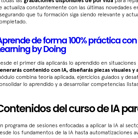
 todas las
grabaciones disponibles de por vida
para repa
e actualiza constantemente con las últimas novedades en I
segurando que tu formación siga siendo relevante y act
ompletado.
Aprende de forma 100% práctica con
Learning by Doing
esde el primer día aplicarás lo aprendido en situaciones
enerarás contenido con IA, diseñarás piezas visuales y
ódulo combina teoría aplicada, ejercicios guiados y desa
onsolidar lo aprendido y a desarrollar competencias lista
Contenidos del curso de IA par
n programa de sesiones enfocadas a aplicar la IA al secto
esde los fundamentos de la IA hasta automatizaciones av