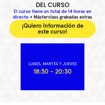
DEL CURSO
El curso tiene un total de 14 horas en
directo
+ Másterclass grabadas extras
¡Quiero información de
este curso!
LUNES, MARTES Y JUEVES
18:30 - 20:30