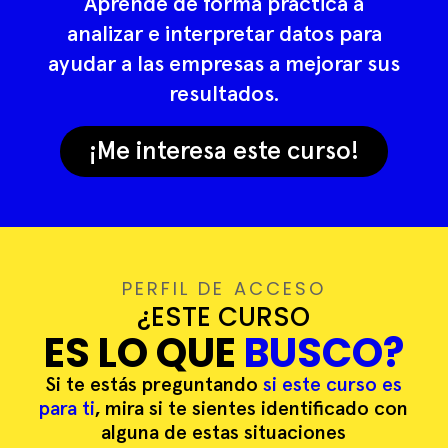
Aprende de forma práctica a
analizar e interpretar datos para
ayudar a las empresas a mejorar sus
resultados.
¡Me interesa este curso!
PERFIL DE ACCESO
¿ESTE CURSO
ES LO QUE
BUSCO?
Si te estás preguntando
si este curso es
para ti
, mira si te sientes identificado con
alguna de estas situaciones