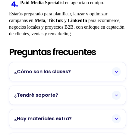
Paid Media Specialist
en agencia o equipo.
Estarás preparado para planificar, lanzar y optimizar
campañas en
Meta
,
TikTok
y
LinkedIn
para ecommerce,
negocios locales y proyectos B2B, con enfoque en captación
de clientes, ventas y remarketing.
Preguntas frecuentes
¿Cómo son las clases?
En directo o clases grabadas. Dependiendo
de lo que te venga mejor a ti tienes la
¿Tendré soporte?
posibilidad de elegir ambas modalidades.
Pregunta por nuestras convocatorias en
Sí, con acompañamiento semanal y
directo.
resolución de dudas.
¿Hay materiales extra?
Plantillas, ejercicios y videotutoriales, con