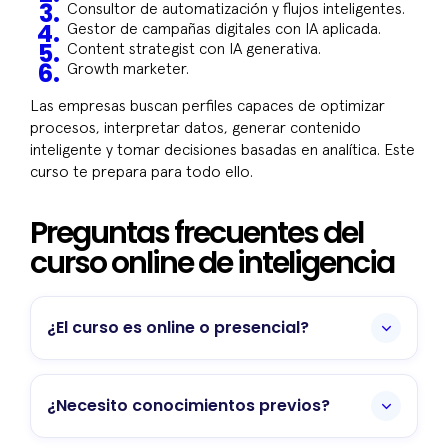
Consultor de automatización y flujos inteligentes.
Gestor de campañas digitales con IA aplicada.
Content strategist con IA generativa.
Growth marketer.
Las empresas buscan perfiles capaces de optimizar
procesos, interpretar datos, generar contenido
inteligente y tomar decisiones basadas en analítica. Este
curso te prepara para todo ello.
Preguntas frecuentes del
curso online de inteligencia
¿El curso es online o presencial?
Es 100% online, adaptable a tus horarios y
con acceso ilimitado a todas las
¿Necesito conocimientos previos?
grabaciones.