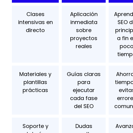
Clases
Aplicación
Aprend
intensivas en
inmediata
SEO d
directo
sobre
princip
proyectos
a fin 
reales
poc
tiemp
Materiales y
Guías claras
Ahorr
plantillas
para
tiempo
prácticas
ejecutar
evita
cada fase
error
del SEO
comun
Soporte y
Dudas
Avanz