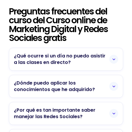
Preguntas frecuentes del
curso del Curso online de
Marketing Digital y Redes
Sociales gratis
¿Qué ocurre si un día no puedo asistir
a las clases en directo?
Tenemos muy en cuenta que no siempre se
va a poder tener la misma disponibilidad, así
¿Dónde puedo aplicar los
que, si no puedes asistir a alguna que otra
conocimientos que he adquirido?
clase, no hay ningún problema. Dejaremos
El aprendizaje es completamente práctico,
todas las presentaciones grabadas y podrás
enfocado a realizar en supuestos reales lo
¿Por qué es tan importante saber
visualizarlas siempre que quieras en tu área
dado en la teoría. Los ejercicios que hayas
manejar las Redes Sociales?
de alumno. Además, también tienes la
aprendido a solucionar te servirán para
posibilidad de conectarte a la sesión en
No es posible que cualquier persona, por el
ponerlos en práctica tanto en tus propios