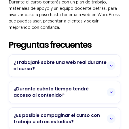
Durante el curso contarás con un plan de trabajo,
materiales de apoyo y un equipo docente detrás, para
avanzar paso a paso hasta tener una web en WordPress
que puedas usar, presentar a clientes y seguir
mejorando con confianza.
Preguntas frecuentes
¿Trabajaré sobre una web real durante
el curso?
Sí, es lo más recomendable. Te animaremos
a aplicar cada módulo sobre tu propia web o
¿Durante cuánto tiempo tendré
proyecto para que todo lo que aprendas se
acceso al contenido?
traduzca en avances concretos.
La duración del acceso al campus y a los
materiales se especifica en la página oficial
¿Es posible compaginar el curso con
del curso, donde encontrarás la información
trabajo u otros estudios?