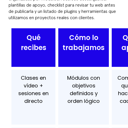
plantillas de apoyo, checklist para revisar tu web antes
de publicarla y un listado de plugins y herramientas que
utilizamos en proyectos reales con clientes.
Qué
Cómo lo
Q
recibes
trabajamos
a
Clases en
Módulos con
Com
vídeo +
objetivos
qu
sesiones en
definidos y
hac
directo
orden lógico
ca