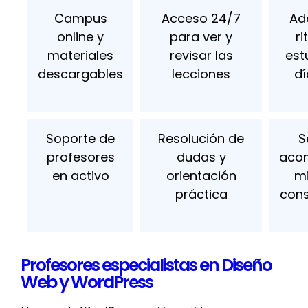
Campus
Acceso 24/7
Ad
online y
para ver y
r
materiales
revisar las
est
descargables
lecciones
dí
Soporte de
Resolución de
S
profesores
dudas y
aco
en activo
orientación
mi
práctica
cons
Profesores especialistas en Diseño
Web y WordPress