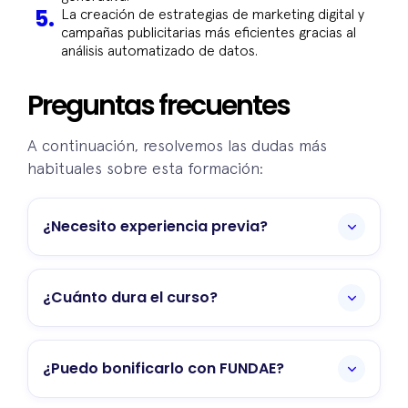
La creación de estrategias de marketing digital y
campañas publicitarias más eficientes gracias al
análisis automatizado de datos.
Preguntas frecuentes
A continuación, resolvemos las dudas más
habituales sobre esta formación:
¿Necesito experiencia previa?
No, partimos desde un nivel introductorio
para que cualquier profesional pueda
¿Cuánto dura el curso?
entender y aplicar la IA a su realidad
empresarial.
La formación tiene una duración de 2 meses
con clases en streaming y ejercicios
¿Puedo bonificarlo con FUNDAE?
prácticos guiados.