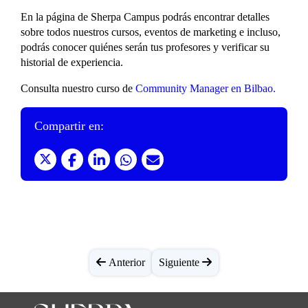
formarás parte de un grupo reducido para que
Especialista en SEO.
Todas las clases se quedan grabadas para que
En la página de Sherpa Campus podrás encontrar detalles
los profesores puedan dedicaros el tiempo y
puedas repasarlas y verlas cuando necesites
sobre todos nuestros cursos, eventos de marketing e incluso,
atención necesarios.
repasar o refrescar información.
podrás conocer quiénes serán tus profesores y verificar su
historial de experiencia.
Consulta nuestro curso de
Community Manager en Bilbao.
Compartir en:
Anterior
Siguiente