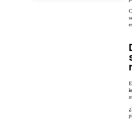
C
s
e
E
i
m
¿
p