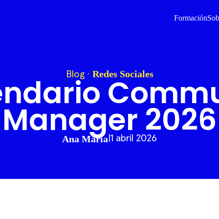
Formación
Sob
Redes Sociales
Blog
·
endario Commu
Manager 2026
Ana María
|
1 abril 2026